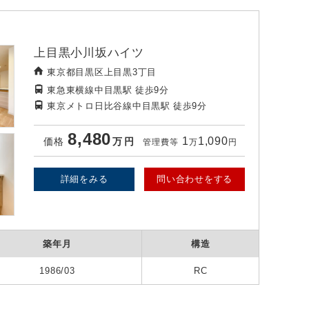
上目黒小川坂ハイツ
東京都目黒区上目黒3丁目
東急東横線中目黒駅
徒歩9分
東京メトロ日比谷線中目黒駅
徒歩9分
8,480
1
1,090
価格
万
円
管理費等
万
円
詳細をみる
問い合わせをする
築年月
構造
1986/03
RC