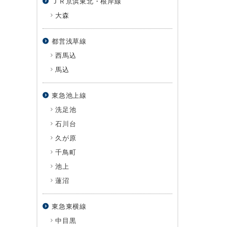
ＪＲ京浜東北・根岸線
大森
都営浅草線
西馬込
馬込
東急池上線
洗足池
石川台
久が原
千鳥町
池上
蓮沼
東急東横線
中目黒