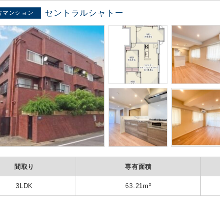
セントラルシャトー
古マンション
間取り
専有面積
3LDK
63.21m²