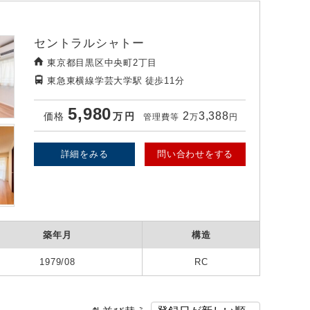
セントラルシャトー
東京都目黒区中央町2丁目
東急東横線学芸大学駅
徒歩11分
5,980
2
3,388
価格
万
円
管理費等
万
円
詳細をみる
問い合わせをする
築年月
構造
1979/08
RC