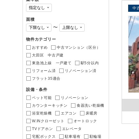
中
面積
〜
物件カテゴリー
おすすめ
中古マンション（区分）
大田区 中古戸建
東急池上線 一戸建て
駅5分以内
リフォーム済
リノベーション済
フラット35適合
設備・条件
ペット可能
リノベーション
カウンターキッチン
食器洗い乾燥機
浴室乾燥機
エアコン
床暖房
W.INクローゼット
オートロック
TVドアホン
エレベータ
宅配ボックス
駐車場有
駐輪場