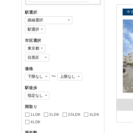
中
駅選択
市区選択
価格
〜
駅徒歩
間取り
1LDK
2LDK
2SLDK
3LDK
4LDK
築年数