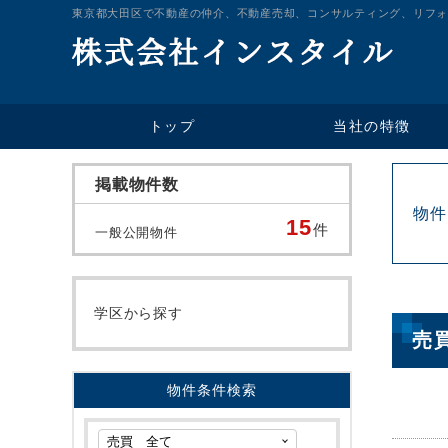
東京都大田区で不動産の仲介、不動産売却、コンサルティング、リフォ
当社の特徴
トップ
掲載物件数
物件
15
件
一般公開物件
学区から探す
売
物件条件検索