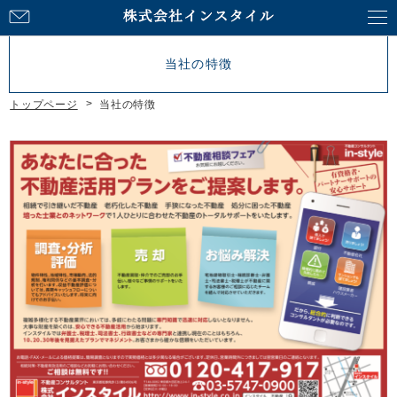
お
問
い
当社の特徴
合
わ
トップページ
当社の特徴
せ