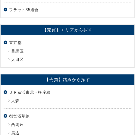
フラット35適合
【売買】エリアから探す
東京都
目黒区
大田区
【売買】路線から探す
ＪＲ京浜東北・根岸線
大森
都営浅草線
西馬込
馬込