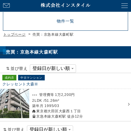
お
問
い
物件一覧
合
わ
トップページ
売買：京急本線大森町駅
せ
売買：京急本線大森町駅
並び替え
成約済
中古マンション
クレッセント大森Ⅲ
---
管理費等
1
万
2,200
円
2LDK
51.26m²
築年月
1995/03
東京都大田区大森西１丁目
京急本線大森町駅
徒歩12分
並び替え