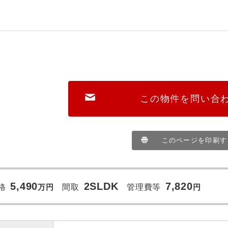
この物件を問い合
このページを印刷す
5,490
2SLDK
7,820
格
万
円
間取
管理費等
円