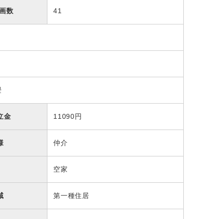
区画数
41
畳
立金
11090円
様
仲介
空家
域
第一種住居