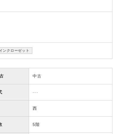
インクローゼット
古
中古
式
---
西
数
5階