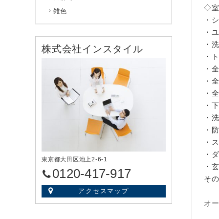
◇
雑色
・
・
・
株式会社インスタイル
・
・
・
・
・
・
・
・
・
東京都大田区池上2-6-1
・
0120-417-917
そ
アクセスマップ
オ