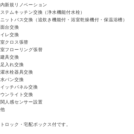
室内新規リノベーション
システムキッチン交換（浄水機能付水栓）
ユニットバス交換（追炊き機能付・浴室乾燥機付・保温浴槽）
洗面台交換
トイレ交換
全室クロス張替
全室フローリング張替
全建具交換
下足入れ交換
洗濯水栓器具交換
防水パン交換
スイッチパネル交換
ダウンライト交換
玄関人感センサー設置
の他
ートロック・宅配ボックス付です。