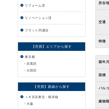
所在
リフォーム済
リノベーション済
交通
フラット35適合
特徴
【売買】エリアから探す
東京都
築年
目黒区
大田区
面積
【売買】路線から探す
バル
ＪＲ京浜東北・根岸線
建物
大森