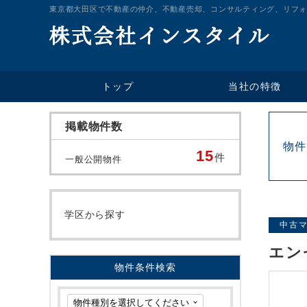
東京都大田区で不動産の仲介、不動産売却、コンサルティング、リフォ
当社の特徴
トップ
掲載物件数
物件
15
件
一般公開物件
学区から探す
中古
エン
物件条件検索