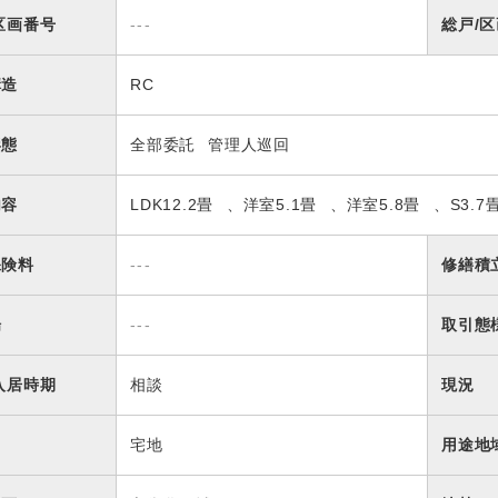
区画番号
---
総戸/
構造
RC
形態
全部委託
管理人巡回
内容
LDK12.2畳
洋室5.1畳
洋室5.8畳
S3.7
保険料
---
修繕積
場
---
取引態
入居時期
相談
現況
宅地
用途地