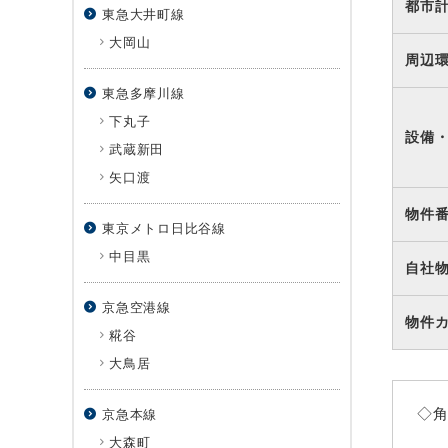
都市
東急大井町線
大岡山
周辺
東急多摩川線
下丸子
設備
武蔵新田
矢口渡
物件
東京メトロ日比谷線
中目黒
自社
京急空港線
物件
糀谷
大鳥居
◇
京急本線
大森町