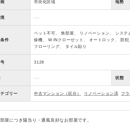
計画
市街化区域
地勢
環境
---
ペット不可
角部屋
リノベーション
システ
・条件
燥機
W.INクローゼット
オートロック
防犯
フローリング
タイル貼り
番号
3128
物
---
状態
カテゴリー
中古マンション（区分）
リノベーション済
フラ
角部屋につき陽当り・通風良好なお部屋です。