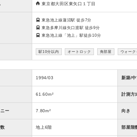
地
東京都大田区東矢口１丁目
東急池上線蓮沼駅
徒歩7分
東急多摩川線矢口渡駅
徒歩9分
東急池上線「池上」駅徒歩10分
駅10分以内
オートロック
角部屋
ウォーク
月
1994/03
新築/中
61.60m²
計測方
コニー
7.80m²
向き
階数
地上6階
部屋階