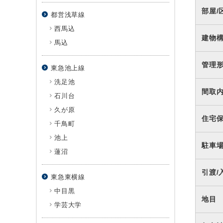
部屋/
都営浅草線
西馬込
建物
馬込
管理
東急池上線
洗足池
間取
石川台
久が原
住宅
千鳥町
池上
駐車
蓮沼
引渡/
東急東横線
中目黒
地目
学芸大学