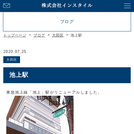
お
問
い
ブログ
合
わ
トップページ
ブログ
大田区
池上駅
せ
2020.07.25
大田区
池上駅
東急池上線「池上」駅がリニューアルしました。